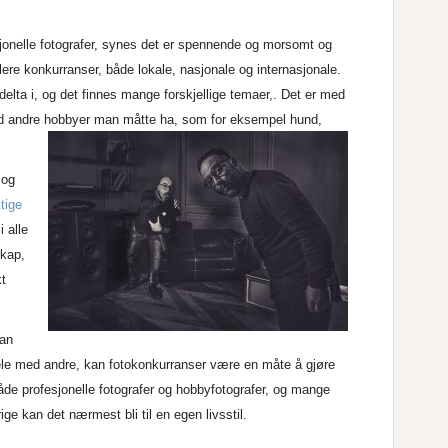
jonelle fotografer, synes det er spennende og morsomt og
lere konkurranser, både lokale, nasjonale og internasjonale.
elta i, og det finnes mange forskjellige temaer,. Det er med
d andre ho
bbyer man måtte ha, som for eksempel hund,
 og
tige
i alle
skap,
kt
man
dele med andre, kan fotokonkurranser være en måte å gjøre
åde profesjonelle fotografer og hobbyfotografer, og mange
ige kan det nærmest bli til en egen livsstil.