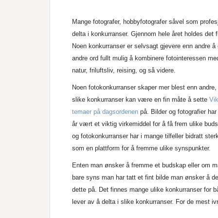
Mange fotografer, hobbyfotografer såvel som profes
delta i konkurranser. Gjennom hele året holdes det f
Noen konkurranser er selvsagt gjevere enn andre å d
andre ord fullt mulig å kombinere fotointeressen me
natur, friluftsliv, reising, og så videre.
Noen fotokonkurranser skaper mer blest enn andre,
slike konkurranser kan være en fin måte å sette
Vik
temaer på dagsordenen
på. Bilder og fotografier har 
år vært et viktig virkemiddel for å få frem ulike bud
og fotokonkurranser har i mange tilfeller bidratt ster
som en plattform for å fremme ulike synspunkter.
Enten man ønsker å fremme et budskap eller om 
bare syns man har tatt et fint bilde man ønsker å 
dette på. Det finnes mange ulike konkurranser for b
lever av å delta i slike konkurranser. For de mest ivr