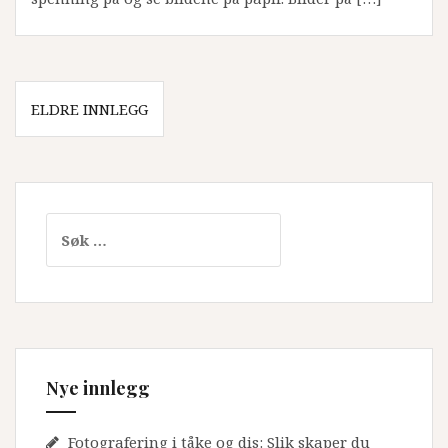
Innleggsnavigasjon
ELDRE INNLEGG
Leit
etter:
Nye innlegg
Fotografering i tåke og dis: Slik skaper du