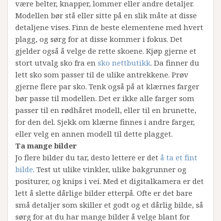
være belter, knapper, lommer eller andre detaljer.
Modellen bør stå eller sitte på en slik måte at disse
detaljene vises. Finn de beste elementene med hvert
plagg, og sørg for at disse kommer i fokus. Det
gjelder også å velge de rette skoene. Kjøp gjerne et
stort utvalg sko fra en
sko nettbutikk
. Da finner du
lett sko som passer til de ulike antrekkene. Prøv
gjerne flere par sko. Tenk også på at klærnes farger
bør passe til modellen. Det er ikke alle farger som
passer til en rødhåret modell, eller til en brunette,
for den del. Sjekk om klærne finnes i andre farger,
eller velg en annen modell til dette plagget.
Ta mange bilder
Jo flere bilder du tar, desto lettere er det
å ta et fint
bilde
. Test ut ulike vinkler, ulike bakgrunner og
positurer, og knips i vei. Med et digitalkamera er det
lett å slette dårlige bilder etterpå. Ofte er det bare
små detaljer som skiller et godt og et dårlig bilde, så
sørg for at du har mange bilder å velge blant for