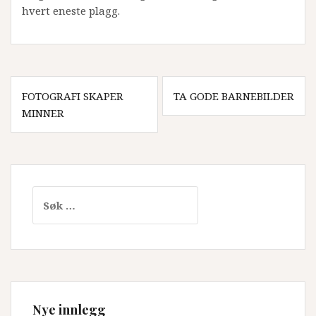
hvert eneste plagg.
Innleggsnavigering
FOTOGRAFI SKAPER
TA GODE BARNEBILDER
MINNER
Leit
etter:
Nye innlegg