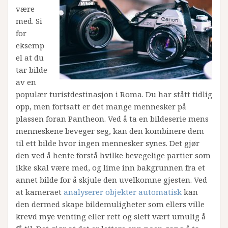
være
med. Si
for
eksemp
el at du
tar bilde
av en
populær turistdestinasjon i Roma. Du har stått tidlig
opp, men fortsatt er det mange mennesker på
plassen foran Pantheon. Ved å ta en bildeserie mens
menneskene beveger seg, kan den kombinere dem
til ett bilde hvor ingen mennesker synes. Det gjør
den ved å hente forstå hvilke bevegelige partier som
ikke skal være med, og lime inn bakgrunnen fra et
annet bilde for å skjule den uvelkomne gjesten. Ved
at kameraet
analyserer objekter automatisk
kan
den dermed skape bildemuligheter som ellers ville
krevd mye venting eller rett og slett vært umulig å