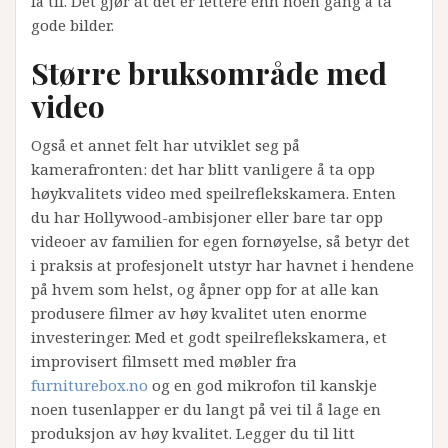
få til. Det gjør at det er lettere enn noen gang å ta
gode bilder.
Større bruksområde med
video
Også et annet felt har utviklet seg på
kamerafronten: det har blitt vanligere å ta opp
høykvalitets video med speilreflekskamera. Enten
du har Hollywood-ambisjoner eller bare tar opp
videoer av familien for egen fornøyelse, så betyr det
i praksis at profesjonelt utstyr har havnet i hendene
på hvem som helst, og åpner opp for at alle kan
produsere filmer av høy kvalitet uten enorme
investeringer. Med et godt speilreflekskamera, et
improvisert filmsett med møbler fra
furniturebox.no
og en god mikrofon til kanskje
noen tusenlapper er du langt på vei til å lage en
produksjon av høy kvalitet. Legger du til litt